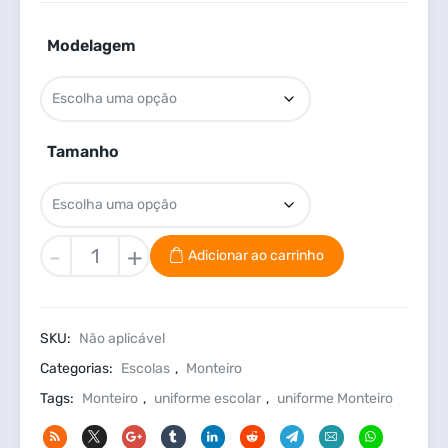
Modelagem
Tamanho
Monteiro
-
+
Adicionar ao carrinho
Camisa
Ens.
Fund.
SKU:
Não aplicável
I
quantidade
Categorias:
Escolas
,
Monteiro
Tags:
Monteiro
,
uniforme escolar
,
uniforme Monteiro