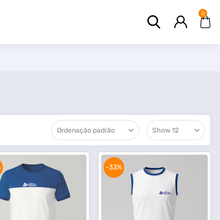
0
%
-33%