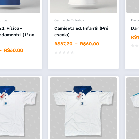
tudos
Centro de Estudos
Esco
d. Física -
Camiseta Ed. Infantil (Pré
Dar
ndamental (1° ao
escola)
R$
R$
87,30
–
R$
60,00
–
R$
60,00