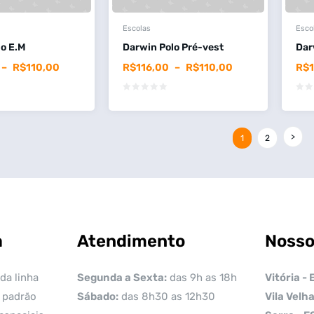
Escolas
Esco
o E.M
Darwin Polo Pré-vest
Darw
–
R$
110,00
R$
116,00
–
R$
110,00
R$
1
2
a
Atendimento
Nosso
da linha
Segunda a Sexta:
das 9h as 18h
Vitória - 
 padrão
Sábado:
das 8h30 as 12h30
Vila Velha