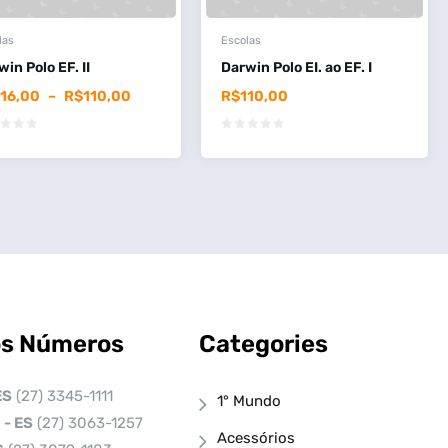
las
Escolas
in Polo EF. II
Darwin Polo EI. ao EF. I
116,00
–
R$
110,00
R$
110,00
s Números
Categories
ES
(27) 3345-1111
1° Mundo
 - ES
(27) 3063-1257
Acessórios