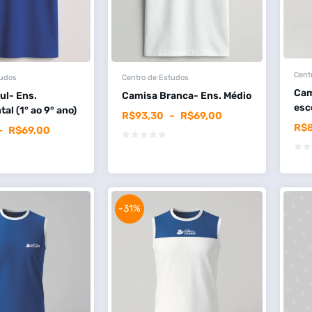
Cent
tudos
Centro de Estudos
Cam
ul- Ens.
Camisa Branca- Ens. Médio
esc
l (1° ao 9° ano)
R$
93,30
–
R$
69,00
R$
–
R$
69,00
-31%