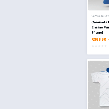
Centro de Es
Camiseta E
Ensino Fu
9° ano)
R$
89,80