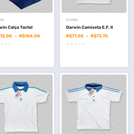
las
Escolas
win Calça Tactel
Darwin Camiseta E.F. II
112,00
–
R$
104,00
R$
77,00
–
R$
73,70