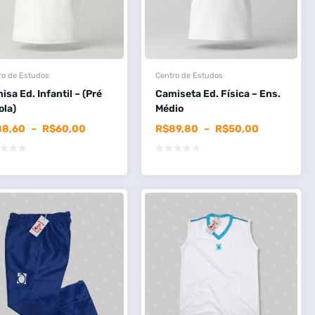
ro de Estudos
Centro de Estudos
isa Ed. Infantil – (Pré
Camiseta Ed. Física – Ens.
ola)
Médio
88,60
–
R$
60,00
R$
89,80
–
R$
50,00