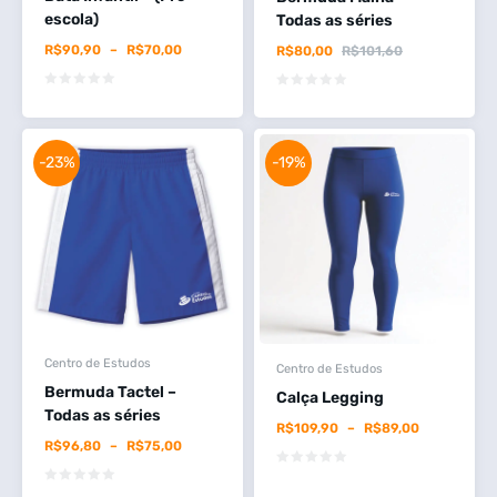
escola)
Todas as séries
R$
90,90
–
R$
70,00
R$
80,00
R$
101,60
-23%
-19%
Centro de Estudos
Centro de Estudos
Bermuda Tactel –
Calça Legging
Todas as séries
R$
109,90
–
R$
89,00
R$
96,80
–
R$
75,00