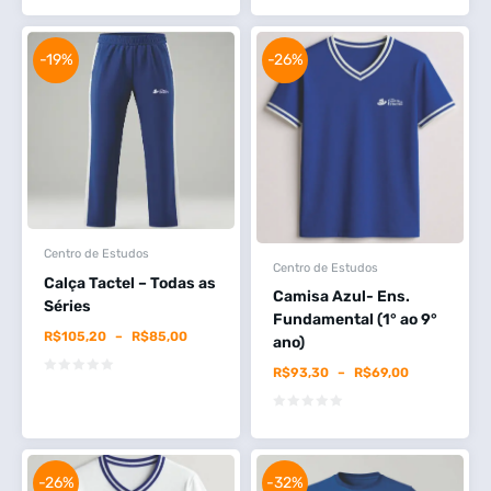
-19%
-26%
Centro de Estudos
Centro de Estudos
Calça Tactel – Todas as
Camisa Azul- Ens.
Séries
Fundamental (1° ao 9°
R$
105,20
–
R$
85,00
ano)
R$
93,30
–
R$
69,00
-26%
-32%