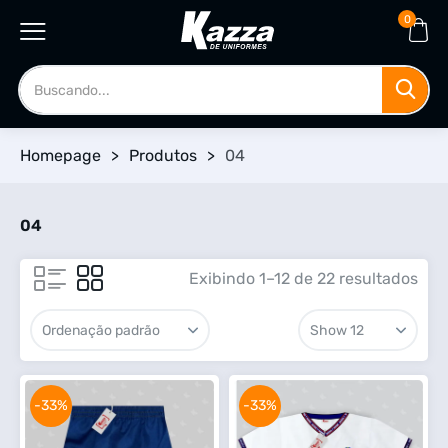
0
Homepage
>
Produtos
>
04
04
Exibindo 1–12 de 22 resultados
-33%
-33%