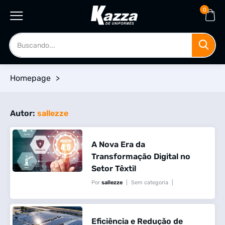
0
Homepage
>
Autor:
sallezze
A Nova Era da
Transformação Digital no
Setor Têxtil
Por
sallezze
Sem categoria
16/07/2025
Sem Comentários Aqui
Eficiência e Redução de