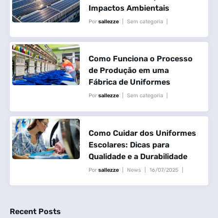
Impactos Ambientais
Por
sallezze
Sem categoria
16/07/2025
Sem Comentários Aqui
Como Funciona o Processo
de Produção em uma
Fábrica de Uniformes
Por
sallezze
Sem categoria
16/07/2025
Sem Comentários Aqui
Como Cuidar dos Uniformes
Escolares: Dicas para
Qualidade e a Durabilidade
Por
sallezze
News
16/07/2025
Sem Comentários Aqui
Recent Posts