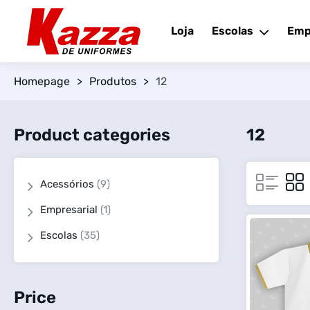
Loja
Escolas
Emp
Homepage
>
Produtos
>
12
Product categories
12
Acessórios
(9)
Empresarial
(1)
Escolas
(35)
Price