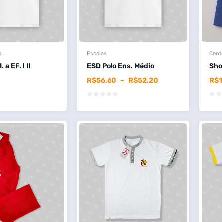
s
Escolas
Cent
 a EF. l II
ESD Polo Ens. Médio
Sho
R$
56,60
–
R$
52,20
R$